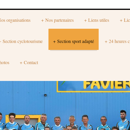
os organisations
Nos partenaires
Liens utiles
Lic
Section cyclotourisme
Section sport adapté
24 heures c
hotos
Contact