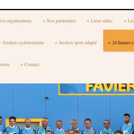
os organisations
Nos partenaires
Liens utiles
Lic
Section cyclotourisme
Section sport adapté
24 heures c
hotos
Contact